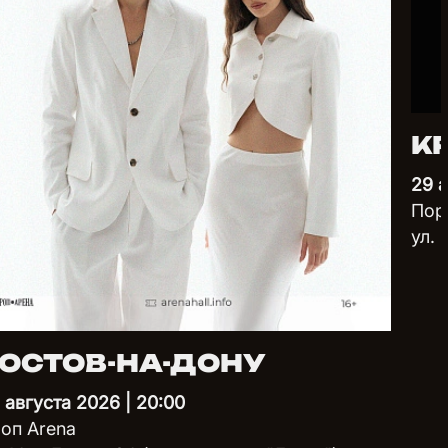
К
29 а
Пор
ул. 
ОСТОВ-НА-ДОНУ
 августа 2026 | 20:00
оп Arena