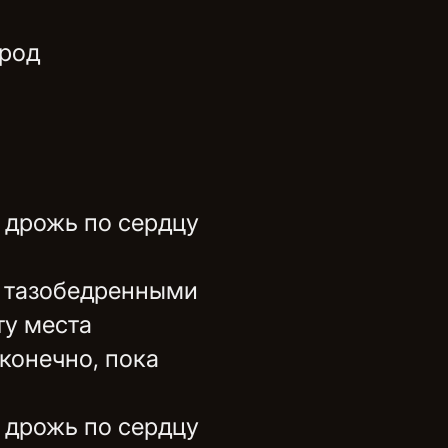
ород
 дрожь по сердцу
и тазобедренными
ту места
конечно, пока
 дрожь по сердцу