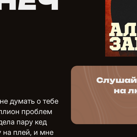
НЕЧ
Слушай 
на 
не думать о тебе
иллион проблем
дела пару кед
 на плей, и мне