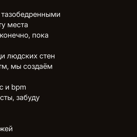
и тазобедренными
ту места
конечно, пока
еди людских стен
тм, мы создаём
с и bpm
сты, забуду
ожей