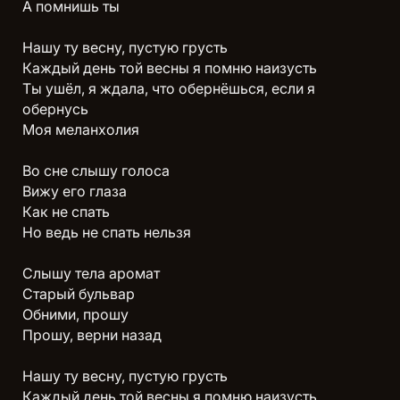
А помнишь ты
Нашу ту весну, пустую грусть
Каждый день той весны я помню наизусть
Ты ушёл, я ждала, что обернёшься, если я
обернусь
Моя меланхолия
Во сне слышу голоса
Вижу его глаза
Как не спать
Но ведь не спать нельзя
Слышу тела аромат
Старый бульвар
Обними, прошу
Прошу, верни назад
Нашу ту весну, пустую грусть
Каждый день той весны я помню наизусть