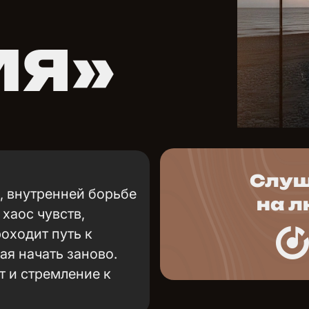
ИЯ»
Слуш
, внутренней борьбе
на 
хаос чувств,
оходит путь к
я начать заново.
т и стремление к