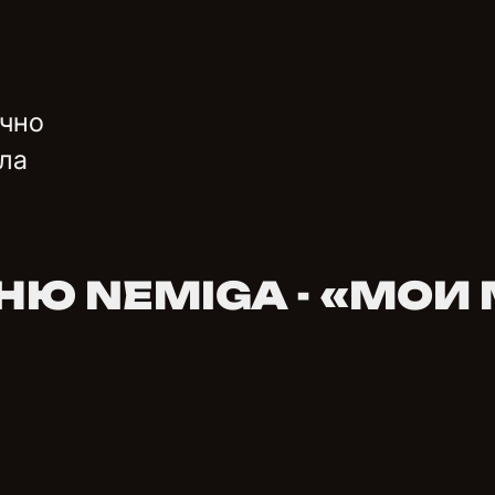
очно
ала
НЮ NEMIGA - «МОИ