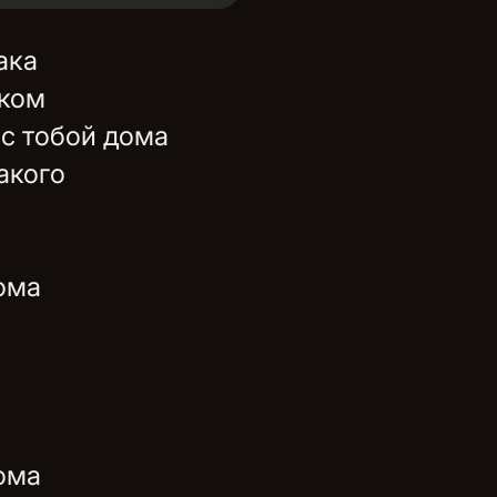
ака
аком
 с тобой дома
такого
ома
ома